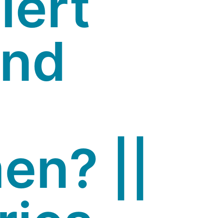
iert
und
n? ||