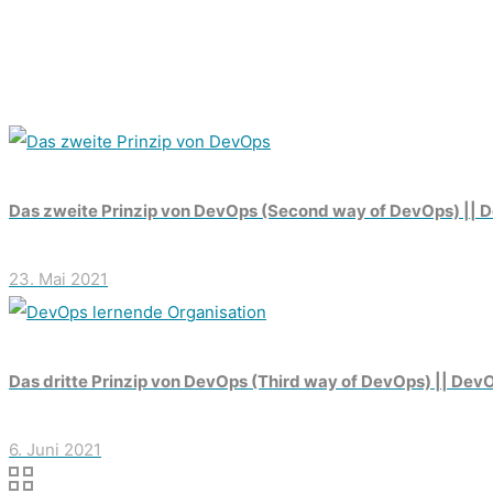
Das zweite Prinzip von DevOps (Second way of DevOps) || D
23. Mai 2021
Das dritte Prinzip von DevOps (Third way of DevOps) || DevO
6. Juni 2021