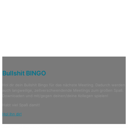
Bullshit
BINGO
Hol dir dein Bullshit Bingo für das nächste Meeting. Dadurch werden
auch langweilige, zeitverschwendende Meetings zum großen Spaß.
Downloaden und mit/gegen deinen/deine Kollegen spielen!
Habt viel Spaß damit!
Hol ihn dir!