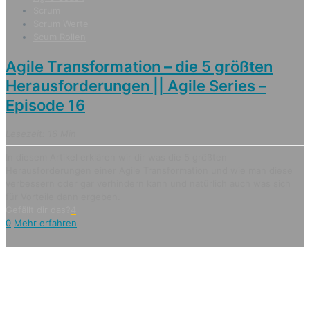
Scrum
Scrum Werte
Scum Rollen
Agile Transformation – die 5 größten
Herausforderungen || Agile Series –
Episode 16
Lesezeit: 16 Min
In diesem Artikel erklären wir dir was die 5 größten
Herausforderungen einer Agile Transformation und wie man diese
verbessern oder gar verhindern kann und natürlich auch was sich
für Vorteile dann ergeben.
Gefällt dir das?
4
0
Mehr erfahren