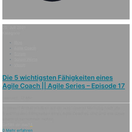
25. Juli 2021
Kategorie
Blog
Agile Coach
Scrum
Scrum Werte
Vision
Die 5 wichtigsten Fähigkeiten eines
Agile Coach || Agile Series – Episode 17
Lesezeit: 12 Min
In diesem Artikel erklären wir dir was unserer Meinung nach die
5 wichtigsten Fähigkeiten eines Agile Coaches sind und wie diese
einem Unternehmen helfen.
Gefällt dir das?
4
0
Mehr erfahren