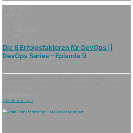
18. Juli 2021
Kategorie
Blog
Agile Coach
DevOps
Die 6 Erfolgsfaktoren für DevOps ||
DevOps Series – Episode 9
Lesezeit: 14 Min
In diesem Artikel erklären wir dir was die 6 wichtigsten
Erfolgsfaktoren für DevOps sind und was das für die Organisation
allgemein bedeutet.
Gefällt dir das?
4
0
Mehr erfahren
11. Juli 2021