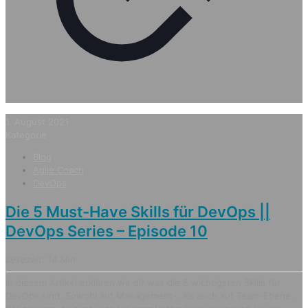
1. August 2021
Kategorie
Blog
Agile Coach
DevOps
Die 5 Must-Have Skills für DevOps ||
DevOps Series – Episode 10
Lesezeit: 14 Min
In diesem Artikel erklären wir dir was die 5 wichtigsten Skills für
DevOps sind. Sowohl auf Management-, als auch auf Team-Ebene.