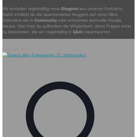
Wir erstellen regelmäßig neue
Blogpost
aus unseren Podcasts.
Damit erhältst du die spannendsten Nuggets auf einen Blick.
Diskutiere sie in
Community
oder entnehme wertvolle Visuals
daraus. Hier hast du außerdem die Möglichkeit, deine Fragen unter
zu bekommen, die wir regelmäßig in
Q&A
’s beantworten.
1. August 2021