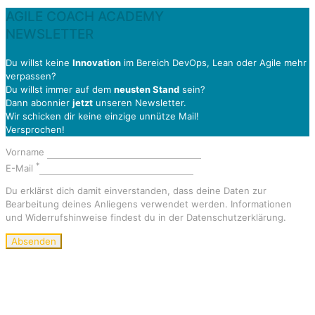
AGILE COACH ACADEMY
NEWSLETTER
Du willst keine
Innovation
im Bereich DevOps, Lean oder Agile mehr
verpassen?
Du willst immer auf dem
neusten Stand
sein?
Dann abonnier
jetzt
unseren Newsletter.
Wir schicken dir keine einzige unnütze Mail!
Versprochen!
Vorname
*
E-Mail
Du erklärst dich damit einverstanden, dass deine Daten zur
Bearbeitung deines Anliegens verwendet werden. Informationen
und Widerrufshinweise findest du in der Datenschutzerklärung.