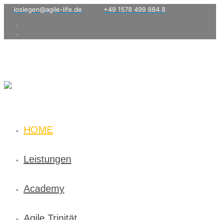
loslegen@agile-life.de
+49 1578 499 884 8
HOME
Leistungen
Academy
Agile Trinität