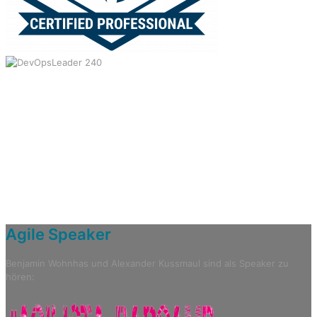
Agile
Speaker
Benjamin Wohnhas und Alexander Kussmaul sind als Speaker zu
hören: