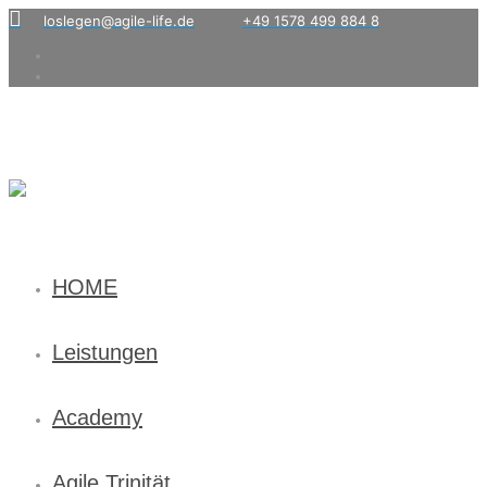
loslegen@agile-life.de
+49 1578 499 884 8
HOME
Leistungen
Academy
Agile Trinität