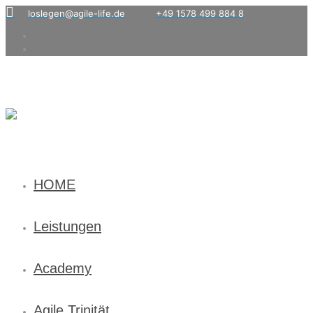
loslegen@agile-life.de
+49 1578 499 884 8
HOME
Leistungen
Academy
Agile Trinität