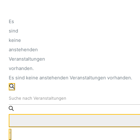
Es
sind
keine
anstehenden
Veranstaltungen
vorhanden.
Es sind keine anstehenden Veranstaltungen vorhanden.
Veranstaltungen
Suche
Bitte
Suche
Schlüsselwort
und
eingeben.
Suche
Ansichten,
Veranstaltung
nach
Liste