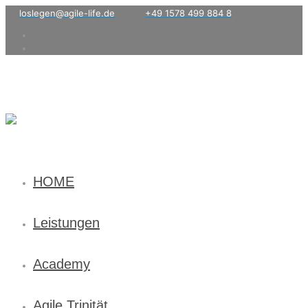
loslegen@agile-life.de
+49 1578 499 884 8
HOME
Leistungen
Academy
Agile Trinität